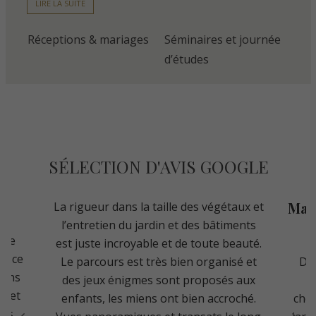
LIRE LA SUITE
Réceptions & mariages
Séminaires et journée
d’études
SÉLECTION D'AVIS GOOGLE
Magn
La rigueur dans la taille des végétaux et
l’entretien du jardin et des bâtiments
 de
est juste incroyable et de toute beauté.
ns ce
Le parcours est très bien organisé et
Des
rdins
des jeux énigmes sont proposés aux
d
s et
enfants, les miens ont bien accroché.
chem
mes