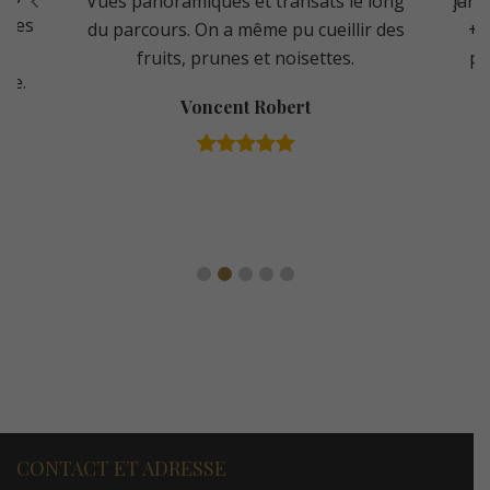
Vues panoramiques et transats le long
jard
 ces
du parcours. On a même pu cueillir des
++
e
fruits, prunes et noisettes.
po
ble.
Voncent Robert
CONTACT ET ADRESSE